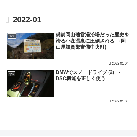
2022-01
備前岡山藩営湯治場だった歴史を
温泉
誇る小森温泉に圧倒される (岡
山県加賀郡吉備中央町)
2022.01.04
BMWでスノードライブ (2) -
tips
DSC機能を正しく使う-
2022.01.03