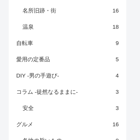
名所旧跡・街
16
温泉
18
自転車
9
愛用の定番品
5
DIY -男の手遊び-
4
コラム -徒然なるままに-
3
安全
3
グルメ
16