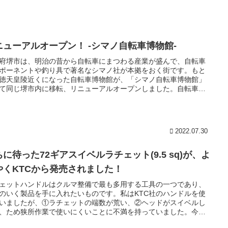
ニューアルオープン！ -シマノ自転車博物館-
府堺市は、明治の昔から自転車にまつわる産業が盛んで、自転車
ポーネントや釣り具で著名なシマノ社が本拠をおく街です。もと
徳天皇陵近くになった自転車博物館が、「シマノ自転車博物館」
て同じ堺市内に移転、リニューアルオープンしました。自転車少
ったあの頃に引き戻してくれる展示があちらこちらに。おススメ
！
2022.07.30
に待った72ギアスイベルラチェット(9.5 sq)が、よ
やくKTCから発売されました！
ェットハンドルはクルマ整備で最も多用する工具の一つであり、
のいく製品を手に入れたいものです。私はKTC社のハンドルを使
いましたが、①ラチェットの端数が荒い、②ヘッドがスイベルし
、ため狭所作業で使いにくいことに不満を持っていました。今
KTCからこれらの不満を解消するスイベルラチェットが発売され