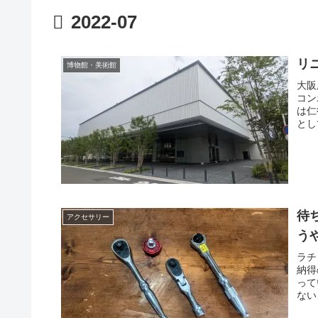
2022-07
リ
博物館・美術館
大阪
コン
は仁
とし
年だ
です
待ち
アクセサリー
う
ラチ
納得
って
ない
回、