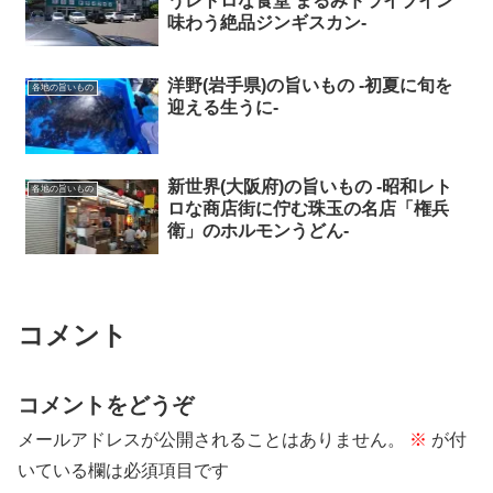
うレトロな食堂 まるみドライブイン
味わう絶品ジンギスカン-
洋野(岩手県)の旨いもの -初夏に旬を
各地の旨いもの
迎える生うに-
新世界(大阪府)の旨いもの -昭和レト
各地の旨いもの
ロな商店街に佇む珠玉の名店「権兵
衛」のホルモンうどん-
コメント
コメントをどうぞ
メールアドレスが公開されることはありません。
※
が付
いている欄は必須項目です