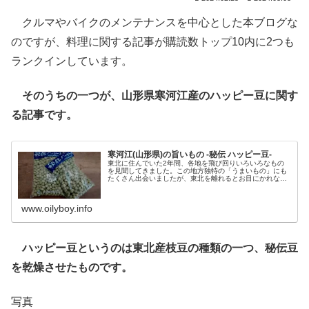
クルマやバイクのメンテナンスを中心とした本ブログな
のですが、料理に関する記事が購読数トップ10内に2つも
ランクインしています。
そのうちの一つが、山形県寒河江産のハッピー豆に関す
る記事です。
寒河江(山形県)の旨いもの -秘伝 ハッピー豆-
東北に住んでいた2年間、各地を飛び回りいろいろなもの
を見聞してきました。この地方独特の「うまいもの」にも
たくさん出会いましたが、東北を離れるとお目にかれない
ものも多いです。東北時代にしょっちゅうツマミにしてい
た山形産の秘伝の乾燥豆を、関西地方のとある八百屋でも
見つけることができました！
www.oilyboy.info
ハッピー豆というのは東北産枝豆の種類の一つ、秘伝豆
を乾燥させたものです。
写真