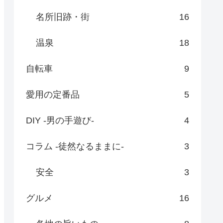
名所旧跡・街
16
温泉
18
自転車
9
愛用の定番品
5
DIY -男の手遊び-
4
コラム -徒然なるままに-
3
安全
3
グルメ
16