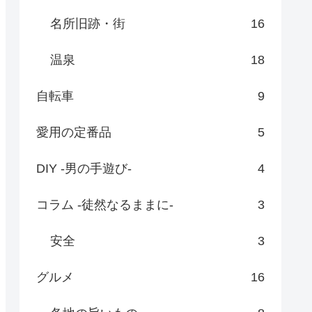
名所旧跡・街
16
温泉
18
自転車
9
愛用の定番品
5
DIY -男の手遊び-
4
コラム -徒然なるままに-
3
安全
3
グルメ
16