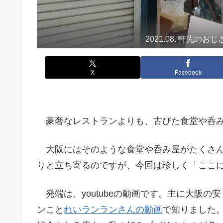
2021.08. 軒先
X
Facebook
豪奢なレストランよりも、古びた食堂や呑み
大阪にはそのような食堂や呑み屋がたくさん
りと立ち寄るのですが、今回は珍しく「ここ
発端は、youtubeの動画です。主に大阪
ンこと
れいランランさんの動画
で知りました