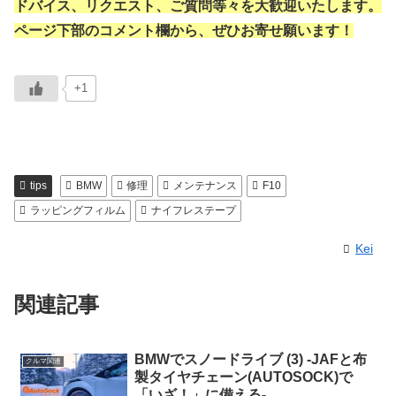
ドバイス、リクエスト、ご質問等々を大歓迎いたします。
ページ下部のコメント欄から、ぜひお寄せ願います！
+1
tips
BMW
修理
メンテナンス
F10
ラッピングフィルム
ナイフレステープ
Kei
関連記事
BMWでスノードライブ (3) -JAFと布
クルマ関連
製タイヤチェーン(AUTOSOCK)で
「いざ！」に備える-