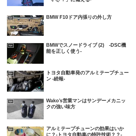
BMW F10ドア内張りの外し方
tips
BMWでスノードライブ (2) -DSC機
tips
能を正しく使う-
トヨタ自動車発のアルミテープチュー
tips
ン -続報-
Wako’s営業マンはサンデーメカニッ
tips
クの強い味方
アルミテープチューンの効果はいか
tips
に？-トヨタ自動車の特許技術？？-