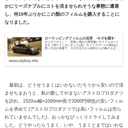
かにリーズナブルにコトを済ませられそうな事態に遭遇
し、何10年ぶりかにこの類のフィルムを購入することに
なりました。
カーラッピングフィルムの活用 -キズを隠す-
ガリガリガリッ！、死角に隠れた障害物にサイドスカート
を引っ掛けてしまいました(涙)。サイドスカートの新品は
思いのほか高価で、その大きさから海外からの輸入もまま
なりません。応急的にカーラッピングフィルムで処置して
みたところ、思いのほかキレイに仕上がるではないです
か！ついでにフロントスポイラーにも貼ると、かなりステ
www.oilyboy.info
キに！
最初は、どうせうまくはいかないだろうから安いので済
ませちまおうと、私の愛してやまないアストロプロダクツ
を訪れ、1520㎜幅×1000mm長で2000円弱也の安いフィル
ムを求めて (アストロプロダクツでは高いフィルムは売ら
れていませんでした)、おっかなびっくりトライしてみま
した。どうやったらうまく、いや、うまくとまではいわな