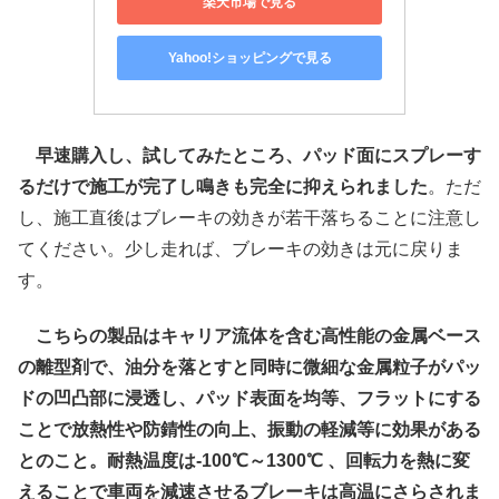
楽天市場で見る
Yahoo!ショッピングで見る
早速購入し、試してみたところ、パッド面にスプレーす
るだけで施工が完了し鳴きも完全に抑えられました
。ただ
し、施工直後はブレーキの効きが若干落ちることに注意し
てください。少し走れば、ブレーキの効きは元に戻りま
す。
こちらの製品はキャリア流体を含む高性能の金属ベース
の離型剤で、油分を落とすと同時に微細な金属粒子がパッ
ドの凹凸部に浸透し、パッド表面を均等、フラットにする
ことで放熱性や防錆性の向上、振動の軽減等に効果がある
とのこと。耐熱温度は-100℃～1300℃ 、回転力を熱に変
えることで車両を減速させるブレーキは高温にさらされま