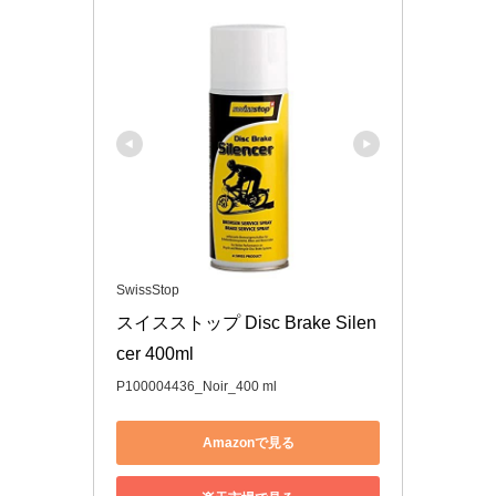
SwissStop
スイスストップ Disc Brake Silen
cer 400ml
P100004436_Noir_400 ml
Amazonで見る