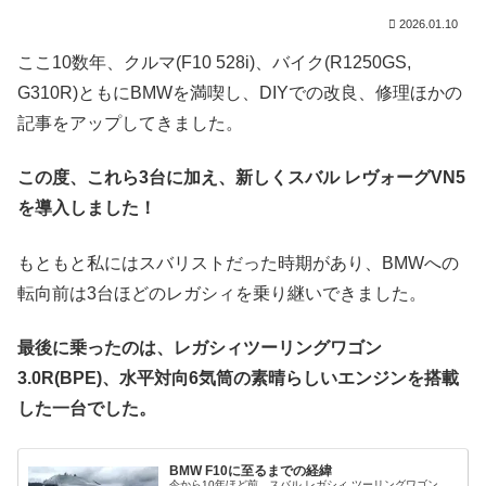
2026.01.10
ここ10数年、クルマ(F10 528i)、バイク(R1250GS,
G310R)ともにBMWを満喫し、DIYでの改良、修理ほかの
記事をアップしてきました。
この度、これら3台に加え、新しくスバル レヴォーグVN5
を導入しました！
もともと私にはスバリストだった時期があり、BMWへの
転向前は3台ほどのレガシィを乗り継いできました。
最後に乗ったのは、レガシィツーリングワゴン
3.0R(BPE)、水平対向6気筒の素晴らしいエンジンを搭載
した一台でした。
BMW F10に至るまでの経緯
今から10年ほど前、スバル レガシィ ツーリングワゴン