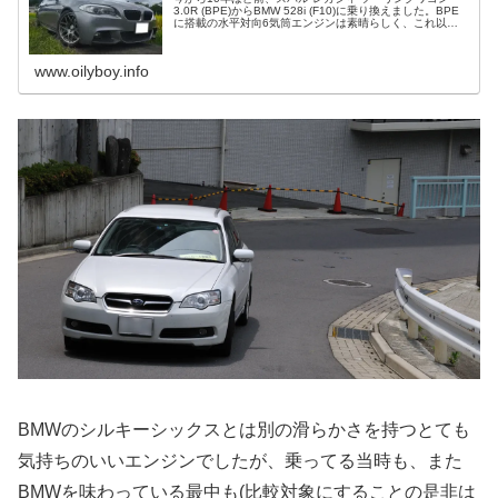
3.0R (BPE)からBMW 528i (F10)に乗り換えました。BPE
に搭載の水平対向6気筒エンジンは素晴らしく、これ以上
に気持ちのいい可能性のあるエンジンは「シルキーシック
ス」で名高いBMWのNA直6しか浮かびませんでした。その
選択や、いかに？
www.oilyboy.info
BMWのシルキーシックスとは別の滑らかさを持つとても
気持ちのいいエンジンでしたが、乗ってる当時も、また
BMWを味わっている最中も(比較対象にすることの是非は