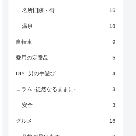
名所旧跡・街
16
温泉
18
自転車
9
愛用の定番品
5
DIY -男の手遊び-
4
コラム -徒然なるままに-
3
安全
3
グルメ
16