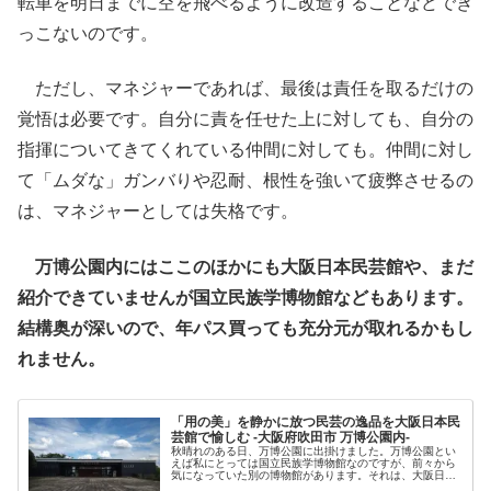
転車を明日までに空を飛べるように改造することなどでき
っこないのです。
ただし、マネジャーであれば、最後は責任を取るだけの
覚悟は必要です。自分に責を任せた上に対しても、自分の
指揮についてきてくれている仲間に対しても。仲間に対し
て「ムダな」ガンバりや忍耐、根性を強いて疲弊させるの
は、マネジャーとしては失格です。
万博公園内にはここのほかにも大阪日本民芸館や、まだ
紹介できていませんが国立民族学博物館などもあります。
結構奥が深いので、年パス買っても充分元が取れるかもし
れません。
「用の美」を静かに放つ民芸の逸品を大阪日本民
芸館で愉しむ -大阪府吹田市 万博公園内-
秋晴れのある日、万博公園に出掛けました。万博公園とい
えば私にとっては国立民族学博物館なのですが、前々から
気になっていた別の博物館があります。それは、大阪日本
民芸館です。民芸は日用使いの中で光る美、つまり「用の