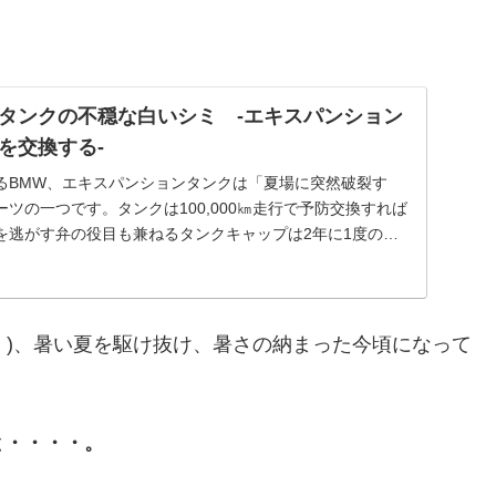
タンクの不穏な白いシミ -エキスパンション
を交換する-
るBMW、エキスパンションタンクは「夏場に突然破裂す
ツの一つです。タンクは100,000㎞走行で予防交換すれば
を逃がす弁の役目も兼ねるタンクキャップは2年に1度の交
交換したばかりと思っていましたが、記録を見ると4年
。
)、暑い夏を駆け抜け、暑さの納まった今頃になって
と・・・・。