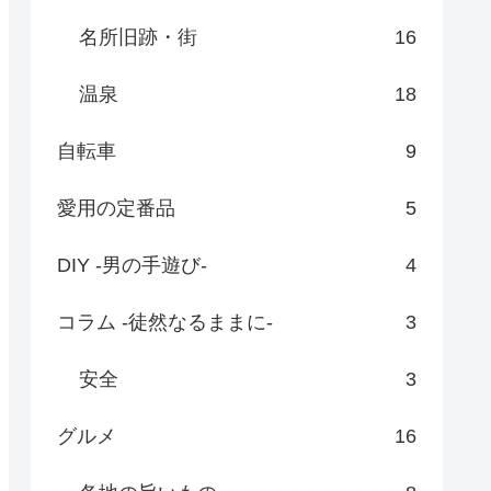
名所旧跡・街
16
温泉
18
自転車
9
愛用の定番品
5
DIY -男の手遊び-
4
コラム -徒然なるままに-
3
安全
3
グルメ
16