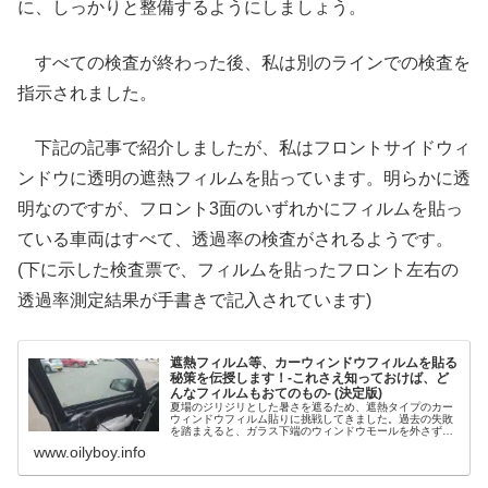
に、しっかりと整備するようにしましょう。
すべての検査が終わった後、私は別のラインでの検査を
指示されました。
下記の記事で紹介しましたが、私はフロントサイドウィ
ンドウに透明の遮熱フィルムを貼っています。明らかに透
明なのですが、フロント3面のいずれかにフィルムを貼っ
ている車両はすべて、透過率の検査がされるようです。
(下に示した検査票で、フィルムを貼ったフロント左右の
透過率測定結果が手書きで記入されています)
遮熱フィルム等、カーウィンドウフィルムを貼る
秘策を伝授します！-これさえ知っておけば、ど
んなフィルムもおてのもの- (決定版)
夏場のジリジリとした暑さを遮るため、遮熱タイプのカー
ウィンドウフィルム貼りに挑戦してきました。過去の失敗
を踏まえると、ガラス下端のウィンドウモールを外さずし
てうまく貼ることはできない、との結論に至りました。モ
www.oilyboy.info
ールを外すと、広大な作業スペースが現れました。その状
態で施工すると、いとも簡単にフィルムを貼ることができ
ました。