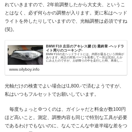
れていきますので、2年前調整したから大丈夫、というこ
とはなく、必ず何らかの調整が入ります。更に私はヘッド
ライトを外したりしていますので、光軸調整は必須ですね
(笑)。
BMW F10 左目のアキレス腱 (3) 最終章 -ヘッドラ
イト周りのコーキング-
BMW F10の左ヘッドライトには、内部が曇るという持病が
あります。純正の対策パーツを装着して一旦は完治したか
にみえたのですが、土砂降りの中を走行した時、再発して
いました。こうなると、できることはあと一つしか残って
いません。それは、ヘッドライト本体とレンズの隙間をコ
www.oilyboy.info
ーキング材で埋めることです。早速、実施してみました。
光軸だけの検査でよい場合は\1,800.-で済むようですが、
私はいつもフルセットでお願いしています。
毎度ちょっと💢つくのは、ガイシャだと料金が数100円
ほど高いこと。測定、調整内容も同じで特別な工具が必要
であるわけでもないのに、なんでこんな中途半端な差をつ