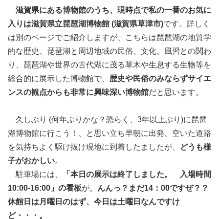
滋賀県にある博物館のうち、現時点で私の一番のお気に
入りは滋賀県立琵琶湖博物館 (滋賀県草津市)
です。詳しく
は別のページでご紹介しますが、こちらは琵琶湖の地質学
的な歴史、琵琶湖と周辺地域の民俗、文化、風習との関わ
り、琵琶湖や世界の古代湖に茂る草木や生息する生物等を
総合的に展示した博物館で、
歴史や民俗のみならずサイエ
ンスの観点からも非常に興味深い博物館
だと思います。
久しぶり (何年ぶりかな？恐らく、3年以上ぶり)に琵琶
湖博物館に行こう！、と思い立ち早朝に出発、空いた道路
を気持ちよく駆け抜け現地に到着したましたが、
どうも様
子がおかしい
。
駐車場には、
「本日の展示は終了しました。 入場時間
10:00-16:00」の看板
が。
んんっ？まだ14：00ですぜ？？
休館日は月曜日のはず、今日は土曜日なんですけ
ど・・・。