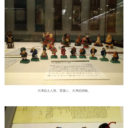
大津絵土人形。背後に、大津絵掛軸。