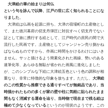
大津絵の筆の始まりは何仏
という句を詠んで以降、江戸の世に広く知られることにな
りました
。
大津絵は仏画を起源に持ち、大津の宿場町の土産物とし
て、また徳川幕府の切支丹弾圧に対抗すべく切支丹でない
証として旅に携行する絵として、江戸時代の庶民の間で大
流行した民画です。土産物としてジャンジャン売り捌かね
ばならぬものですから、作画に時間をかけるわけにはいき
ません。サッと描けるよう簡素化された画線、勢いのある
速筆化等、あらゆる無駄が省かれた画風に進化しました
が、このシンプルな下絵に大津絵五色という色の調和が相
重なり、非常に特徴的な印象を放ちます。ただし、
大津絵
のこの性質から推察できる通りすべてが無銘品であり、当
時描かれたものの多くが家の壁や柱に気軽に貼られたまま
間もなく消滅する運命を辿り、当時物で現在まで残る絵は
極めて少なくなっている
というのが現状のようです。この