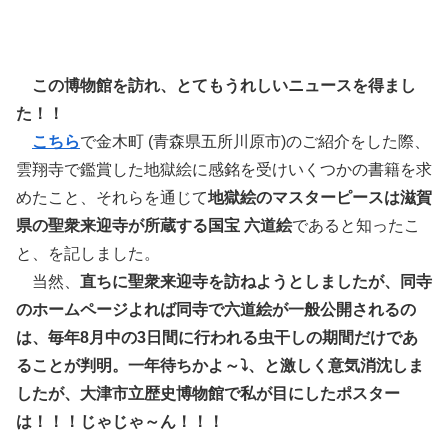
この博物館を訪れ、とてもうれしいニュースを得まし
た！！
こちら
で金木町 (青森県五所川原市)のご紹介をした際、
雲翔寺で鑑賞した地獄絵に感銘を受けいくつかの書籍を求
めたこと、それらを通じて
地獄絵のマスターピースは滋賀
県の聖衆来迎寺が所蔵する国宝 六道絵
であると知ったこ
と、を記しました。
当然、
直ちに聖衆来迎寺を訪ねようとしましたが、同寺
のホームページよれば同寺で六道絵が一般公開されるの
は、毎年8月中の3日間に行われる虫干しの期間だけであ
ることが判明。一年待ちかよ～⤵、と激しく意気消沈しま
したが、大津市立歴史博物館で私が目にしたポスター
は！！！じゃじゃ～ん！！！