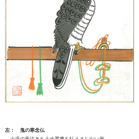
左： 鬼の寒念仏
小児の夜泣きを止め悪魔を払うまじない画