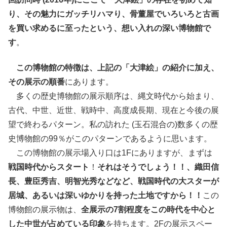
り、その魅力にガッチリハマり、骨董屋でいろいろと古画
を買い求めるに至ったという、想い入れの深い博物館で
す
。
この博物館の特徴は、上記の「大津絵」の紹介に加え、
その展示の順番
にあります。
多くの歴史博物館の展示順序は、縄文時代から始まり、
古代、中世、近世、戦時中、高度成長期、現在と今後の展
望で終わるパターン。私の訪れた (玉石混合の)数多くの歴
史博物館の99％がこのパターンであるように思います。
この博物館の展示場入り口は1Fにありますが、まずは
戦国時代からスタート
！
それはそうでしょう！！、織田信
長、豊臣秀吉、明智光秀などなど、戦国時代の大スターが
居城、あるいは深いゆかりを持った土地ですから！！
この
博物館の展示物は、
全展示の7割程度をこの時代を中心と
した中世が占めている印象
を持ちます。2Fの展示スペー