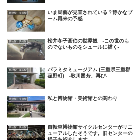
いま民藝が見直されている？静かなブ
博物館・美術館
ーム再来の予感
松井冬子画伯の世界観 -この世のも
博物館・美術館
のでないものをシュールに描く-
パラミタミュージアム (三重県三重郡
博物館・美術館
菰野町) -歌川国芳、再び-
私と博物館・美術館との関わり
博物館・美術館
自転車博物館サイクルセンターがリニ
博物館・美術館
ューアルしたそうです。旧センターの
様子を紹介します。