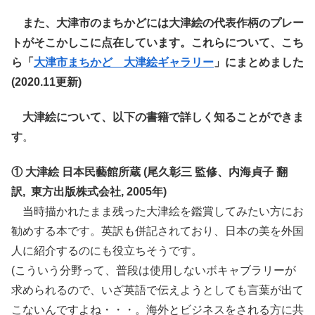
また、大津市のまちかどには大津絵の代表作柄のプレー
トがそこかしこに点在しています。これらについて、こち
ら「
大津市まちかど 大津絵ギャラリー
」にまとめました
(2020.11更新)
大津絵について、以下の書籍で詳しく知ることができま
す
。
① 大津絵 日本民藝館所蔵 (尾久彰三 監修、内海貞子 翻
訳, 東方出版株式会社, 2005年)
当時描かれたまま残った大津絵を鑑賞してみたい方にお
勧めする本です。英訳も併記されており、日本の美を外国
人に紹介するのにも役立ちそうです。
(こういう分野って、普段は使用しないボキャブラリーが
求められるので、いざ英語で伝えようとしても言葉が出て
こないんですよね・・・。海外とビジネスをされる方に共