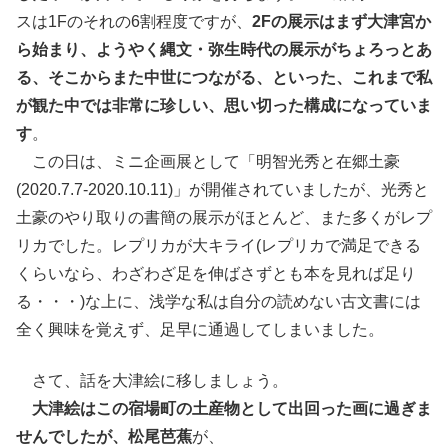
スは1Fのそれの6割程度ですが、
2Fの展示はまず大津宮か
ら始まり、ようやく縄文・弥生時代の展示がちょろっとあ
る、そこからまた中世につながる、といった、これまで私
が観た中では非常に珍しい、思い切った構成になっていま
す
。
この日は、ミニ企画展として「明智光秀と在郷土豪
(2020.7.7-2020.10.11)」が開催されていましたが、光秀と
土豪のやり取りの書簡の展示がほとんど、また多くがレプ
リカでした。レプリカが大キライ(レプリカで満足できる
くらいなら、わざわざ足を伸ばさずとも本を見れば足り
る・・・)な上に、浅学な私は自分の読めない古文書には
全く興味を覚えず、足早に通過してしまいました。
さて、話を大津絵に移しましょう。
大津絵はこの宿場町の土産物として出回った画に過ぎま
せんでしたが、松尾芭蕉
が、