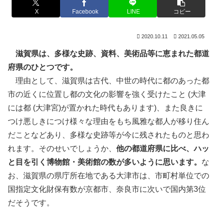
X
Facebook
LINE
コピー
2020.10.11
2021.05.05
滋賀県は、多様な史跡、資料、美術品等に恵まれた都道
府県のひとつです。
理由として、滋賀県は古代、中世の時代に都のあった都
市の近くに位置し都の文化の影響を強く受けたこと (大津
には都 (大津宮)が置かれた時代もあります)、また良きに
つけ悪しきにつけ様々な理由をもち風雅な都人が移り住ん
だことなどあり、多様な史跡等が今に残されたものと思わ
れます。そのせいでしょうか、
他の都道府県に比べ、ハッ
と目を引く博物館・美術館の数が多いように思います。
な
お、滋賀県の県庁所在地である大津市は、市町村単位での
国指定文化財保有数が京都市、奈良市に次いで国内第3位
だそうです。