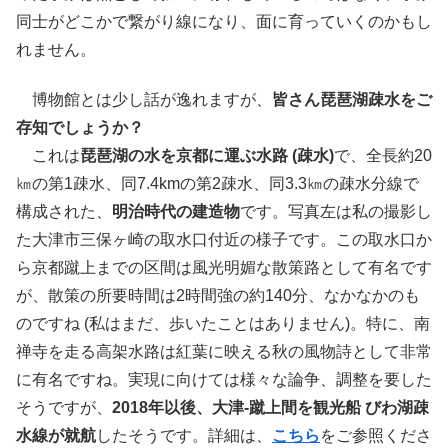
同士がどこかで繋がり線になり、面に育っていくのかもし
れません。
博物館とは少し話が逸れますが、
皆さん琵琶湖疎水をご
存知でしょうか？
これは
琵琶湖の水を京都に運ぶ水路 (疎水)
で、全長約20
㎞の第1疎水、同7.4kmの第2疎水、同3.3㎞の疎水分線で
構成された、
明治時代の建造物
です。写真左は私の撮影し
た大津市三保ヶ崎の取水口付近の様子です。この取水口か
ら京都蹴上までの区間は風光明媚な散策路として有名です
が、散策の所要時間は2時間強の約140分、なかなかのも
のですね (私はまだ、歩いたことはありません)。特に、南
禅寺を走る高架水路は紅葉に映える秋の風物詩として非常
に有名ですね。実現に向けては様々な論争、調整を要した
そうですが、
2018年以後、大津-蹴上間を観光船 びわ湖疎
水線が就航
したそうです。詳細は、
こちら
をご参照くださ