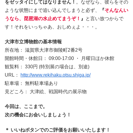
をゼッタイにしてはなりません！
。なぜなら、彼らをその
ような状態にまで追い込んでしまうと必ず、
『
そんなんい
うなら、琵琶湖の水止めてまうぞ！
』
と言い放つからで
す！それをいっちゃあ、おしめぇよ・・・。
大津市立博物館の基本情報
所在地： 滋賀県大津市御陵町2番2号
開館時間・休館日： 09:00-17:00 ・ 月曜日ほか休館
観覧料： 330円 (特別展の場合は、別途)
URL：
http://www.rekihaku.otsu.shiga.jp/
駐車場： 無料駐車場あり
見どころ： 大津絵、戦国時代の展示物
今回は、ここまで。
次の機会にお会いしましょう！
＊ いいねボタンでのご評価をお願いいたします！