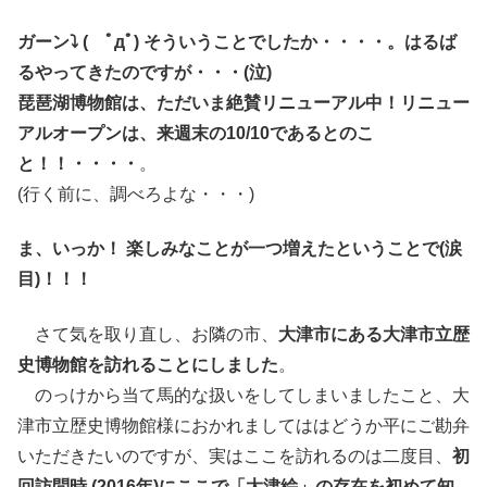
ガーン⤵ ( ﾟдﾟ) そういうことでしたか・・・・。はるば
るやってきたのですが・・・(泣)
琵琶湖博物館は、ただいま絶賛リニューアル中！リニュー
アルオープンは、来週末の10/10であるとのこ
と！！・・・・
。
(行く前に、調べろよな・・・)
ま、いっか！ 楽しみなことが一つ増えたということで(涙
目)！！！
さて気を取り直し、お隣の市、
大津市にある大津市立歴
史博物館を訪れることにしました
。
のっけから当て馬的な扱いをしてしまいましたこと、大
津市立歴史博物館様におかれましてははどうか平にご勘弁
いただきたいのですが、実はここを訪れるのは二度目、
初
回訪問時 (2016年)にここで「大津絵」の存在を初めて知